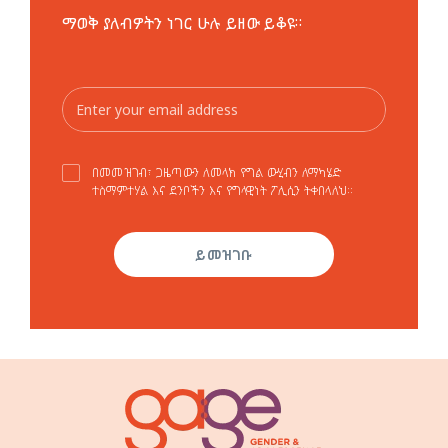
ማወቅ ያለብዎትን ነገር ሁሉ ይዘው ይቆዩ።
በመመዝገብ፣ ጋዜጣውን ለመላክ የግል ውሂብን ለማካሄድ
ተስማምተሃል እና ደንቦችን እና የግላዊነት ፖሊሲን ትቀበላለህ።
ይመዝገቡ