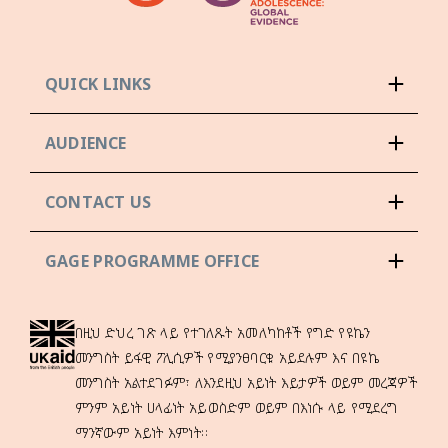
QUICK LINKS
AUDIENCE
CONTACT US
GAGE PROGRAMME OFFICE
በዚህ ድህረ ገጽ ላይ የተገለጹት አመለካከቶች የግድ የዩኬን
መንግስት ይፋዊ ፖሊሲዎች የሚያንፀባርቁ አይደሉም እና በዩኬ
መንግስት አልተደገፉም፣ ለእንደዚህ አይነት እይታዎች ወይም መረጃዎች
ምንም አይነት ሀላፊነት አይወስድም ወይም በእነሱ ላይ የሚደረግ
ማንኛውም አይነት እምነት።