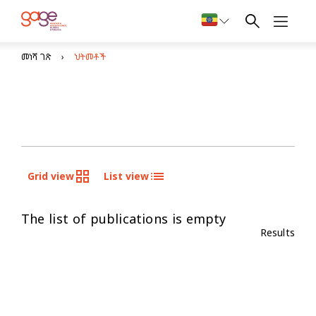
መነሻ ገጽ
ህትመቶች
Grid view
List view
The list of publications is empty
Results