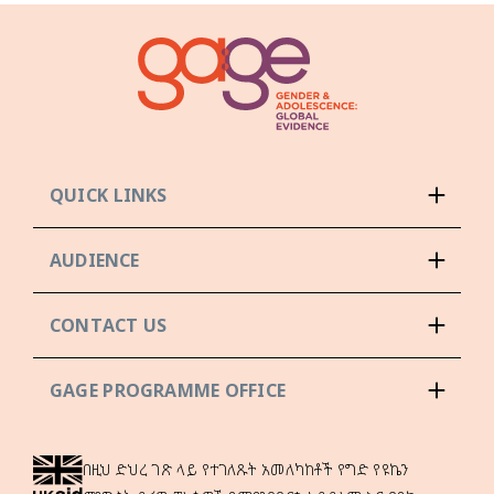
QUICK LINKS
AUDIENCE
CONTACT US
GAGE PROGRAMME OFFICE
በዚህ ድህረ ገጽ ላይ የተገለጹት አመለካከቶች የግድ የዩኬን