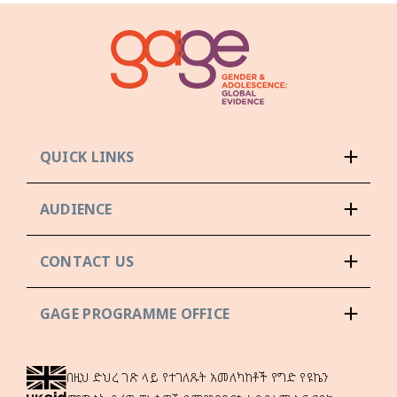
QUICK LINKS
AUDIENCE
CONTACT US
GAGE PROGRAMME OFFICE
በዚህ ድህረ ገጽ ላይ የተገለጹት አመለካከቶች የግድ የዩኬን