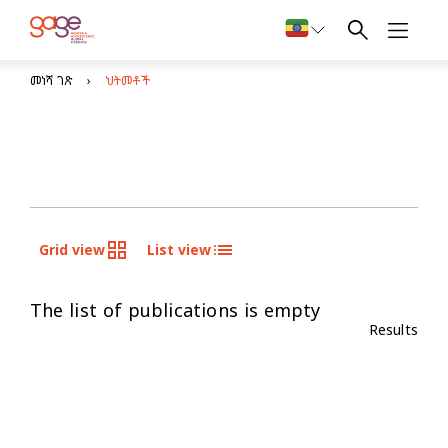
መነሻ ገጽ
ህትመቶች
Grid view
List view
The list of publications is empty
Results