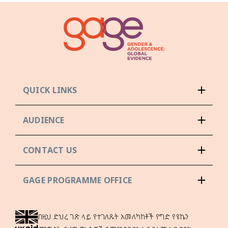
QUICK LINKS
AUDIENCE
CONTACT US
GAGE PROGRAMME OFFICE
በዚህ ድህረ ገጽ ላይ የተገለጹት አመለካከቶች የግድ የዩኬን