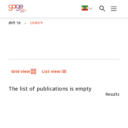
መነሻ ገጽ
ህትመቶች
Grid view
List view
The list of publications is empty
Results