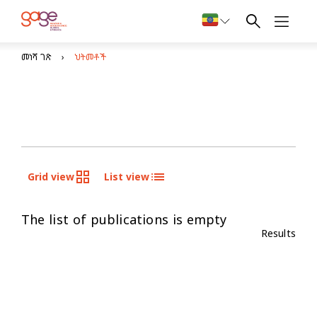
መነሻ ገጽ
ህትመቶች
Grid view
List view
The list of publications is empty
Results