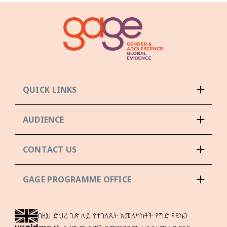
QUICK LINKS
AUDIENCE
CONTACT US
GAGE PROGRAMME OFFICE
በዚህ ድህረ ገጽ ላይ የተገለጹት አመለካከቶች የግድ የዩኬን