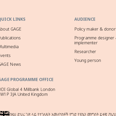
QUICK LINKS
AUDIENCE
About GAGE
Policy maker & donor
ublications
Programme designer
implementer
ultimedia
Researcher
Events
Young person
GAGE News
GAGE PROGRAMME OFFICE
DI Global 4 Millbank London
SW1P 3JA United Kingdom
በዚህ ድህረ ገጽ ላይ የተገለጹት አመለካከቶች የግድ የዩኬን መንግስት ይፋዊ ፖሊሲ