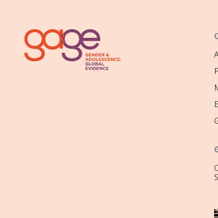
P
M
O