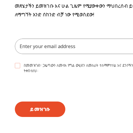
መጽሄታችን ይመዝገቡ እና ሁል ጊዜም የሚያውቀውን ማህበረሰብ ይ
ለማግኘት አንድ ሰከንድ ብቻ ነው የሚወስደው!
በመመዝገብ፣ ጋዜጣውን ለመላክ የግል ውሂብን ለመስራት ተስማምተሃል እና ደንቦችን 
ትቀበላለህ።
ይመዝገቡ