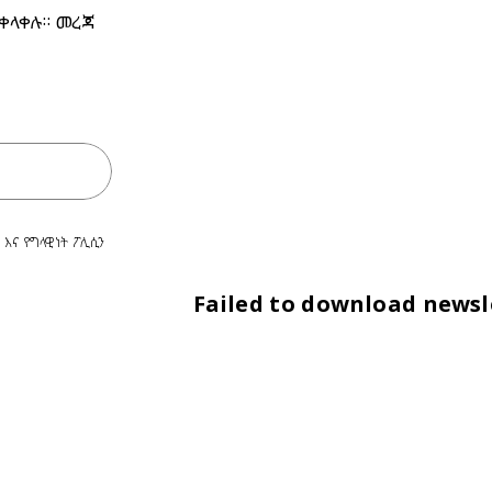
ቀላቀሉ። መረጃ
እና የግላዊነት ፖሊሲን
Failed to download newsle