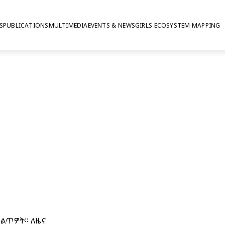
S
PUBLICATIONS
MULTIMEDIA
EVENTS & NEWS
GIRLS ECOSYSTEM MAPPING
መልጥዎት። ለዜና