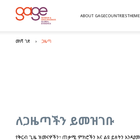
ABOUT GAGE
COUNTRIES
THEME
መነሻ ገጽ
ጋዜጣ
ለጋዜጣችን ይመዝገቡ
የቅርብ ጊዜ ዝመናዎችን፣ ጠቃሚ ምክሮችን እና ልዩ ይዘትን እንዳያ