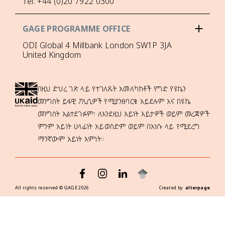
Tel: +44 (0)20 7922 0300
GAGE PROGRAMME OFFICE
ODI Global 4 Millbank London SW1P 3JA
United Kingdom
በዚህ ድህረ ገጽ ላይ የተገለጹት አመለካከቶች የግድ የዩኬን
መንግስት ይፋዊ ፖሊሲዎች የሚያንፀባርቁ አይደሉም እና በዩኬ
መንግስት አልተደገፉም፣ ለእንደዚህ አይነት እይታዎች ወይም መረጃዎች
ምንም አይነት ሀላፊነት አይወስድም ወይም በእነሱ ላይ የሚደረግ
ማንኛውም አይነት እምነት።
All rights reserved ©
GAGE
2026
Created by
alterpage