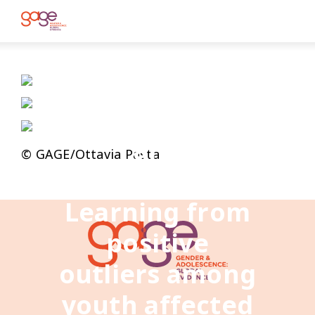
© Herwig UNICEF 2017
Youth
economic
security, skills
and
© GAGE/Ottavia Pasta
empowerment:
Learning from
positive
outliers among
youth affected