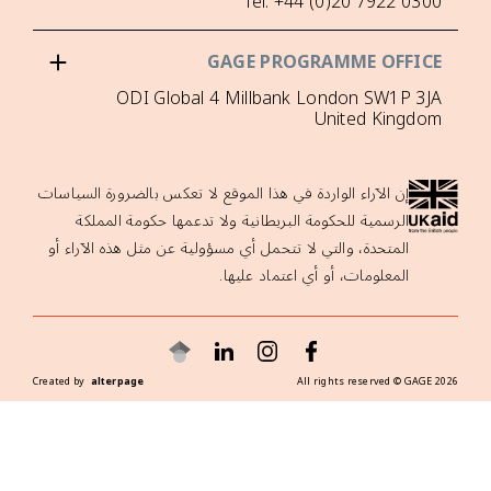
ياسات
 أو
Create