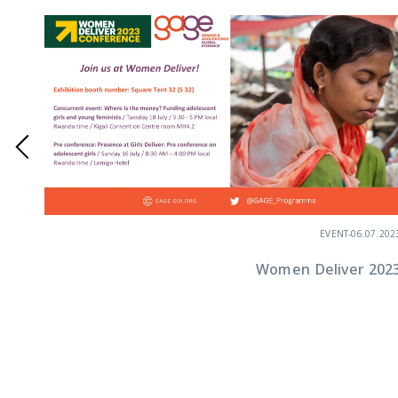
EVENT
-
06.07.202
Women Deliver 202
3.2023
‘Investing in Adolescent Girls’ Report Launch