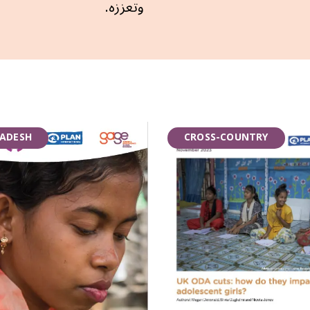
وتعززه.
ADESH
CROSS-COUNTRY