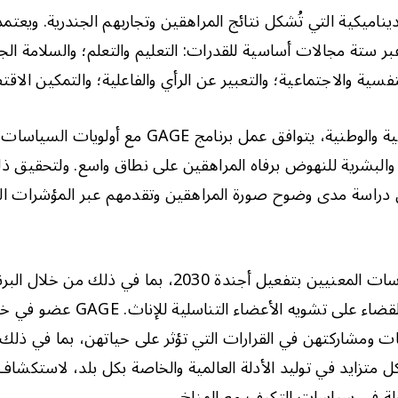
ستة مجالات أساسية للقدرات: التعليم والتعلم؛ والسلامة الج
لنفسية والاجتماعية؛ والتعبير عن الرأي والفاعلية؛ والتمكين الاق
من خلال شبكة واسعة من الشراكات العالمية والإقليمي
ل دراسة مدى وضوح صورة المراهقين وتقدمهم عبر المؤشرات الع
يتعاون برنامج GAGE ​​بشكل مكثف مع صانعي السياسات المعن
 ومشاركتهن في القرارات التي تؤثر على حياتهن، بما في ذلك الد
 الفتيات والشباب. وأخيرًا، يشارك GAGE ​​بشكل متزايد في توليد الأدلة العالمية والخاص
اعلة في سياسات التكيف مع المناخ.