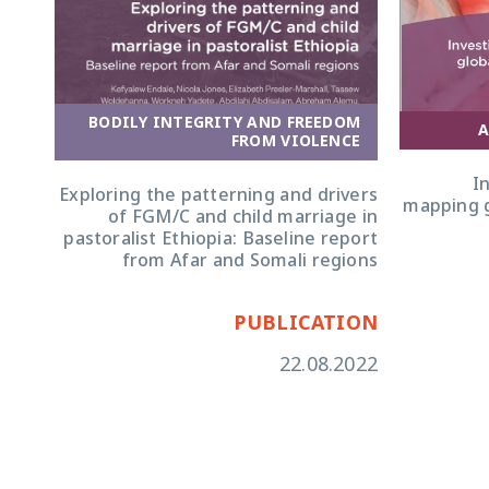
BODILY INTEGRITY AND FREEDOM
A
NT
FROM VIOLENCE
I
 and
Exploring the patterning and drivers
mapping g
from
of FGM/C and child marriage in
outh
pastoralist Ethiopia: Baseline report
t in
from Afar and Somali regions
rdan
ION
PUBLICATION
2022
22.08.2022