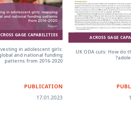
CROSS GAGE CAPABILITIES
ACROSS GAGE CAPA
UK ODA Cuts v4 policy brief
nvesting in adolescent girls:
UK ODA cuts: How do t
lobal and national funding
adole
patterns from 2016-2020
PUBLICATION
PUBL
17.01.2023