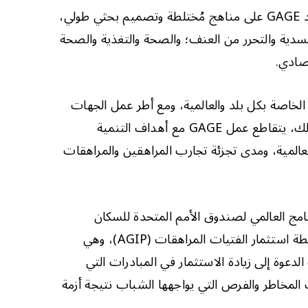
يُولي الإطار المفاهيمي لـ GAGE ​​اهتمامًا للتفاعلات الديناميكية التي تُشكل نتائج المراهقين وتجاربهم الجندرية. ويعتمد GAGE ​​على مناهج مُختلطة وتصميم بحثي طولي،
سدية والتحرر من العنف؛ والصحة والتغذية والصحة
تصادي.
ة والوطنية، يتوافق عمل برنامج GAGE ​​مع أولويات السياسات الخاصة بكل بلد والعالمية، ومع أطر عمل الجهات
المانحة التي تُمكّن من توجيه تخصيص الموارد المالية والبشرية للنهوض برفاه المراهقين على نطاق واسع. ولتحقيق ذلك، يتقاطع عمل GAGE ​​مع أهداف التنمية
المية، ومدى تجزئة تجارب المراهقين والمراهقات
يين بتفعيل أجندة 2030، بما في ذلك من خلال البرنامج العالمي لصندوق الأمم المتحدة للسكان
واليونيسف لإنهاء زواج الأطفال، والبرنامج المشترك للقضاء على تشويه الأعضاء التناسلية للإناث. GAGE ​​عضو في خطة استثمار الفتيات المراهقات (AGIP)، وهي
عوة إلى زيادة الاستثمار في المبادرات التي
ة بكل بلد، لاستكشاف المخاطر والفرص التي يواجهها الشباب نتيجة أزمة