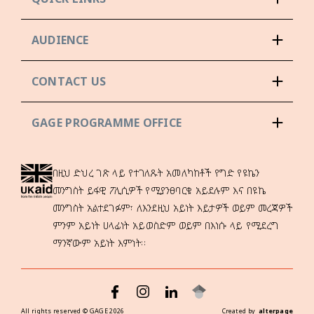
AUDIENCE
CONTACT US
GAGE PROGRAMME OFFICE
በዚህ ድህረ ገጽ ላይ የተገለጹት አመለካከቶች የግድ የዩኬን
መንግስት ይፋዊ ፖሊሲዎች የሚያንፀባርቁ አይደሉም እና በዩኬ
መንግስት አልተደገፉም፣ ለእንደዚህ አይነት እይታዎች ወይም መረጃዎች
ምንም አይነት ሀላፊነት አይወስድም ወይም በእነሱ ላይ የሚደረግ
ማንኛውም አይነት እምነት።
All rights reserved ©
GAGE
2026
Created by
alterpage