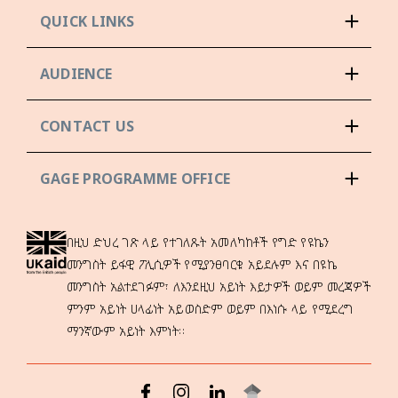
QUICK LINKS
AUDIENCE
CONTACT US
GAGE PROGRAMME OFFICE
በዚህ ድህረ ገጽ ላይ የተገለጹት አመለካከቶች የግድ የዩኬን
መንግስት ይፋዊ ፖሊሲዎች የሚያንፀባርቁ አይደሉም እና በዩኬ
መንግስት አልተደገፉም፣ ለእንደዚህ አይነት እይታዎች ወይም መረጃዎች
ምንም አይነት ሀላፊነት አይወስድም ወይም በእነሱ ላይ የሚደረግ
ማንኛውም አይነት እምነት።