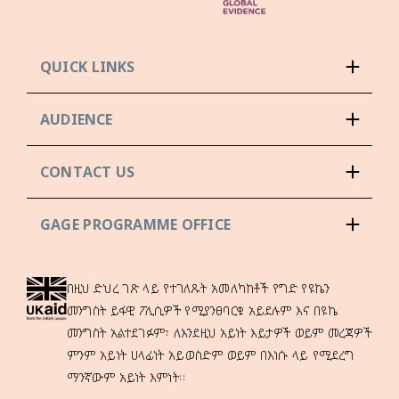
QUICK LINKS
AUDIENCE
CONTACT US
GAGE PROGRAMME OFFICE
በዚህ ድህረ ገጽ ላይ የተገለጹት አመለካከቶች የግድ የዩኬን
መንግስት ይፋዊ ፖሊሲዎች የሚያንፀባርቁ አይደሉም እና በዩኬ
መንግስት አልተደገፉም፣ ለእንደዚህ አይነት እይታዎች ወይም መረጃዎች
ምንም አይነት ሀላፊነት አይወስድም ወይም በእነሱ ላይ የሚደረግ
ማንኛውም አይነት እምነት።