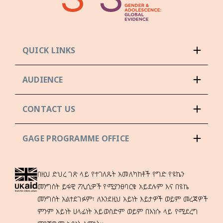
QUICK LINKS
AUDIENCE
CONTACT US
GAGE PROGRAMME OFFICE
በዚህ ድህረ ገጽ ላይ የተገለጹት አመለካከቶች የግድ የዩኬን
መንግስት ይፋዊ ፖሊሲዎች የሚያንፀባርቁ አይደሉም እና በዩኬ
መንግስት አልተደገፉም፣ ለእንደዚህ አይነት እይታዎች ወይም መረጃዎች
ምንም አይነት ሀላፊነት አይወስድም ወይም በእነሱ ላይ የሚደረግ