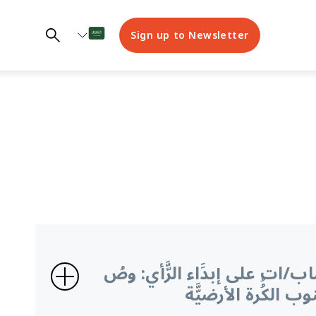
Sign up to Newsletter
باب/ات على إبدََاء الرَّّأي: وصُ
 الكُُرة الأرضيَّّة