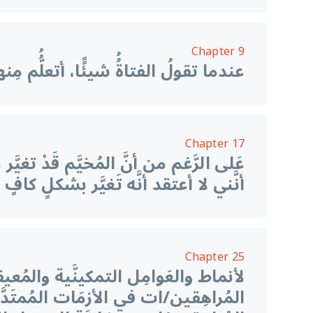
Chapter 9
عندما تقولُ الفتاةُُ شيئًًا، أتعلُُّم مِنها
Chapter 17
عَلى الرَّغم من أنَّ المُخيَّم قَدْ تغيَّ
أنَّني لا أعتقد أنَّه تَغيَّر بشكلٍ كافٍ
Chapter 25
لأنماط والعَوامِل التمكينَّية والمُع
المُراهِقين/ات في الأزمَات المُمتَدَّة: