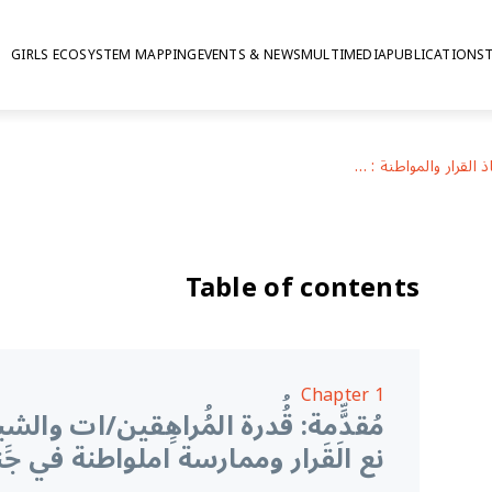
GIRLS ECOSYSTEM MAPPING
EVENTS & NEWS
MULTIMEDIA
PUBLICATIONS
إيداء الرأى واتخاذ القرار والمواطنة : الفتيان والفتيات في جنوب العالم
Table of contents
Chapter 1
مُقدِّّمة: قُُدرة المُُراهِِقين/ات والش
نع الَقَرار وممارسة املواطنة في جََنوب