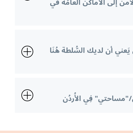
آمن إلى الأماكن العامَّة في
يَعني أن لديك السُّلطة هُنَا
اني/"مساحتي" فِي الأُردُن