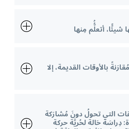
 شيئًًا، أتعلُُّم مِنها
ر مُقارَنةً بالأوقات القديمة، إلا
يقات التي تحولُ دونَ مُشارَكة
 دِراسَة حَالة لحُريَّة حركة