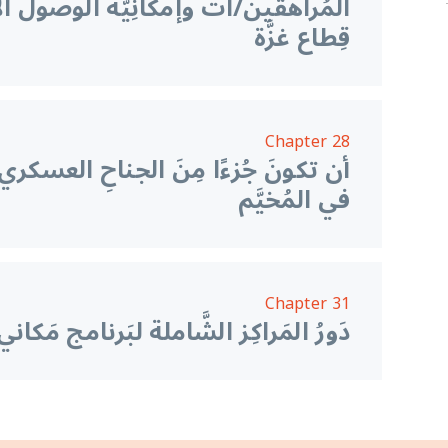
المُراهقين/ات وإمكانِيَّة الوصول ال
قِطاع غزَّة
Chapter 28
أن تكونَ جُزءًا مِنَ الجناحِ العسكري 
في المُخيَّم
Chapter 31
دَورُ المَراكِز الشَّاملة لبَرنامج مَك