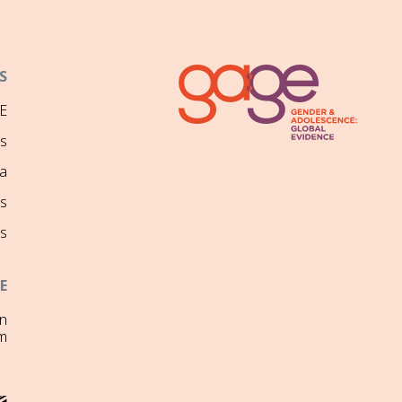
S
E
ns
a
s
s
E
on
m