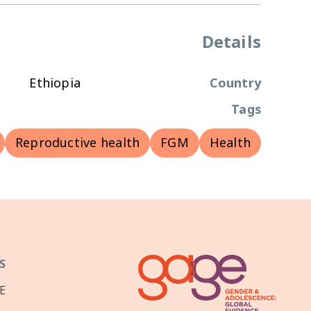
Details
Ethiopia
Country
Tags
Reproductive health
FGM
Health
S
E