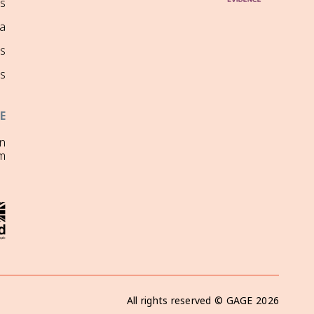
ns
a
s
s
E
on
m
All rights reserved ©
GAGE
2026