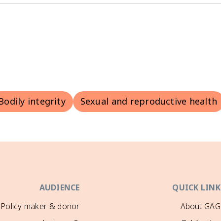
Bodily integrity
Sexual and reproductive health
AUDIENCE
QUICK LINK
Policy maker & donor
About GAG