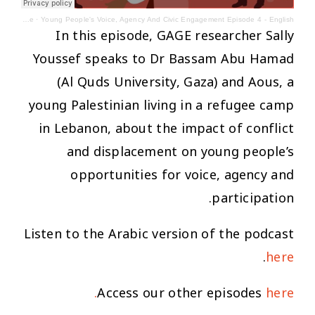
GAGE Programme
·
Young People's Voice, Agency And Civic Engagement Episode 4 - English
In this episode, GAGE researcher Sally
Youssef speaks to Dr Bassam Abu Hamad
(Al Quds University, Gaza) and Aous, a
young Palestinian living in a refugee camp
in Lebanon, about the impact of conflict
and displacement on young people’s
opportunities for voice, agency and
participation.
Listen to the Arabic version of the podcast
.
here
Access our other episodes
here.