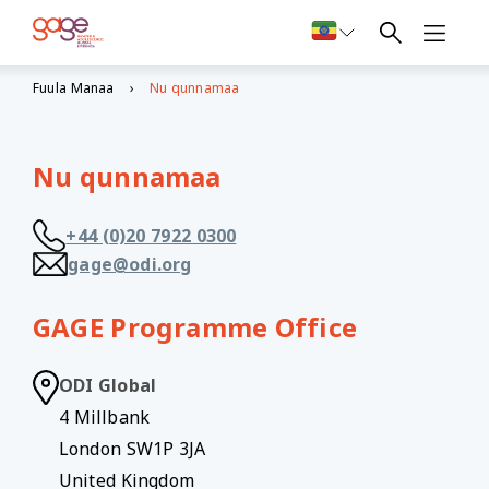
Fuula Manaa
Nu qunnamaa
Nu qunnamaa
+44 (0)20 7922 0300
gage@odi.org
GAGE Programme Office
ODI Global
4 Millbank
London SW1P 3JA
United Kingdom