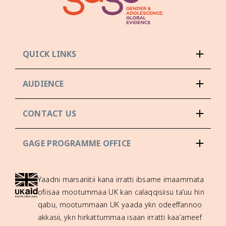
QUICK LINKS
AUDIENCE
CONTACT US
GAGE PROGRAMME OFFICE
Yaadni marsariitii kana irratti ibsame imaammata
ofiisaa mootummaa UK kan calaqqisiisu ta’uu hin
qabu, mootummaan UK yaada ykn odeeffannoo
akkasii, ykn hirkattummaa isaan irratti kaa’ameef