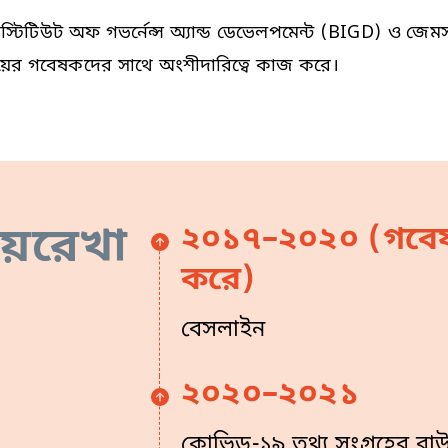
াক ইনস্টিটিউট অফ গভর্নেন্স অ্যান্ড ডেভেলপমেন্ট (BIGD) ও জ
যালয়ের গবেষকদের সাথে অংশীদারিত্বে কাজ করে।
য়রেখা
২০১৭–২০২০ (গবেষ
করে)
বেসলাইন
২০২০–২০২১
কোভিড-১৯ তথ্য সংগ্রহের রাউ