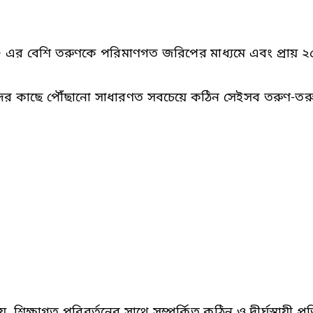
০০ এর বেশি তরুণকে পরিমাণগত জরিপের মাধ্যমে এবং প্রায় 
র কাছে পৌঁছানো সাধারণত সবচেয়ে কঠিন সেইসব তরুণ-তরুণীদেরক
িক্ষাগত পরিবর্তনের সাথে সম্পর্কিত কঠিন ও দীর্ঘস্থায়ী প