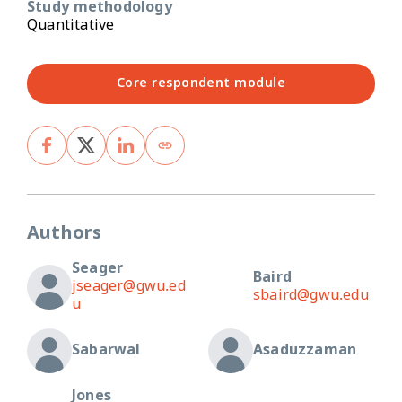
Study methodology
Quantitative
Core respondent module
Authors
Seager
Baird
jseager@gwu.ed
sbaird@gwu.edu
u
Sabarwal
Asaduzzaman
Jones