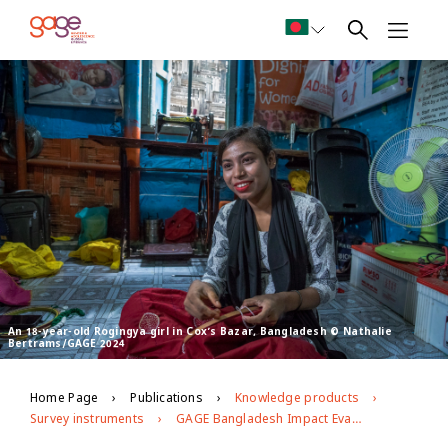
An 18-year-old Rogingya girl in Cox’s Bazar, Bangladesh © Nathalie
Bertrams/GAGE 2024
Home Page
Publications
Knowledge products
Survey instruments
GAGE Bangladesh Impact Evaluation Rapid Virtual Survey (2021): Core respondent questionnnaire