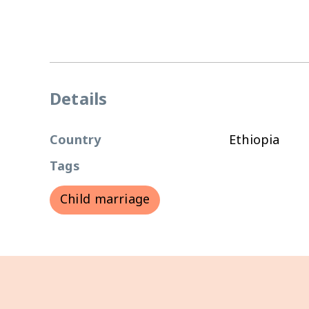
Details
Country
Ethiopia
Tags
Child marriage