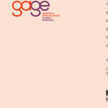
P
M
O