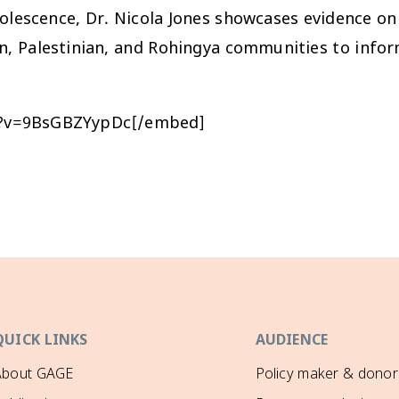
dolescence, Dr. Nicola Jones showcases evidence o
rian, Palestinian, and Rohingya communities to inf
h?v=9BsGBZYypDc[/embed]
QUICK LINKS
AUDIENCE
About GAGE
Policy maker & donor